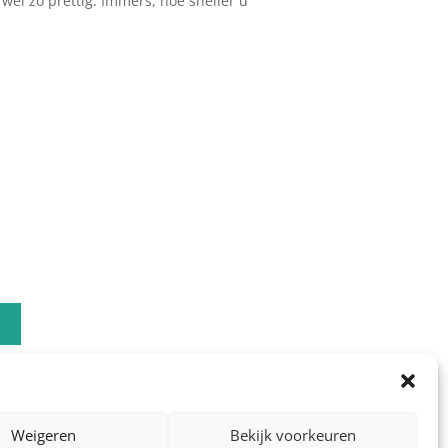
wel zo prettig. Immers, hoe sneller u
Weigeren
Bekijk voorkeuren