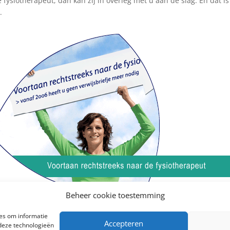
siotherapeut, dan kan zij in overleg met u aan de slag. En dat is 
.
Beheer cookie toestemming
ies om informatie
Accepteren
 deze technologieën